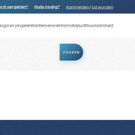
rd vergeten?
Hulp nodig?
Aanmelden
|
Lid worden
eugd en jongeren
Klantenservice
Informatiepunt
Duurzaamheid
ZOEKEN