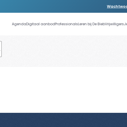
Wachtwoo
Agenda
Digitaal aanbod
Professionals
Leren bij De Bieb
Vrijwilligers
J