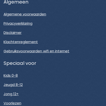
Algemeen
Algemene voorwaarden
Privacyverklaring
Disclaimer
Klachtenreglement
Gebruiksvoorwaarden wifi en internet
Speciaal voor
Kids 0-8
Jeugd 8-12
Jong 12+
Voorlezen