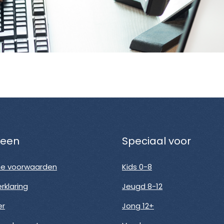
een
Speciaal voor
e voorwaarden
Kids 0-8
rklaring
Jeugd 8-12
er
Jong 12+