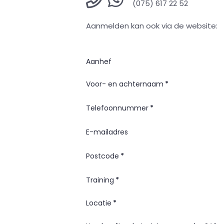
(075) 617 22 52
Aanmelden kan ook via de website:
Aanhef
Voor- en achternaam
*
Telefoonnummer
*
E-mailadres
Postcode
*
Training
*
Locatie
*