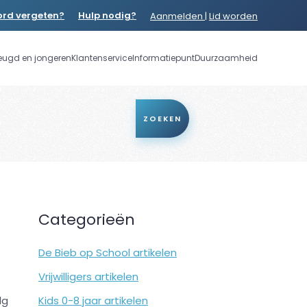
rd vergeten?
Hulp nodig?
Aanmelden
|
Lid worden
eugd en jongeren
Klantenservice
Informatiepunt
Duurzaamheid
ZOEKEN
Categorieën
De Bieb op School artikelen
Vrijwilligers artikelen
lg
Kids 0-8 jaar artikelen