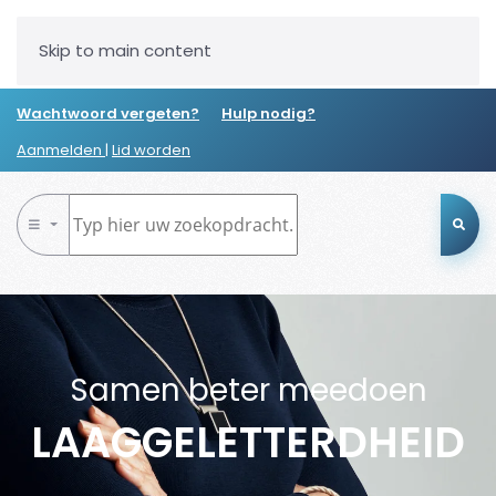
Skip to main content
Wachtwoord vergeten?
Hulp nodig?
Aanmelden
|
Lid worden
Samen beter meedoen
LAAGGELETTERDHEID