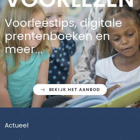
Voorleestips, digitale
prentenboeken en
meer...
BEKIJK HET AANBOD
Actueel