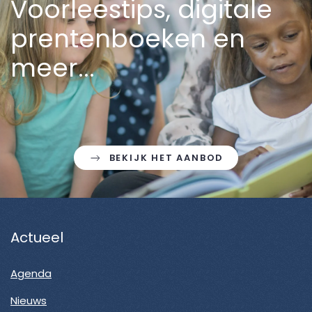
Voorleestips, digitale
prentenboeken en
meer...
BEKIJK HET AANBOD
Actueel
Agenda
Nieuws