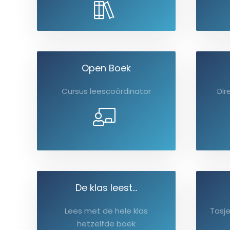
Open Boek
Cursus leescoördinator
Dir
De klas leest...
Lees met de hele klas
Tasje
hetzelfde boek