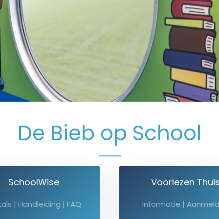
De Bieb op School
SchoolWise
Voorlezen Thui
tals | Handleiding | FAQ
Informatie | Aanmel