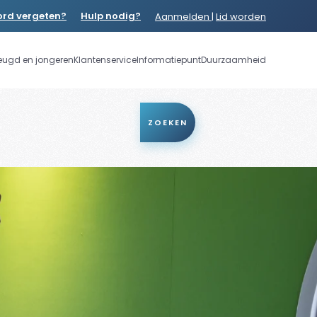
rd vergeten?
Hulp nodig?
Aanmelden
|
Lid worden
eugd en jongeren
Klantenservice
Informatiepunt
Duurzaamheid
ZOEKEN