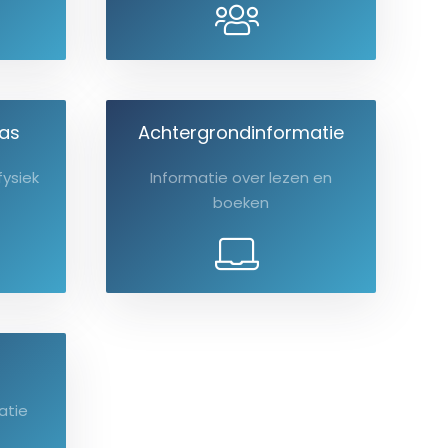
las
Achtergrondinformatie
fysiek
Informatie over lezen en
boeken
atie