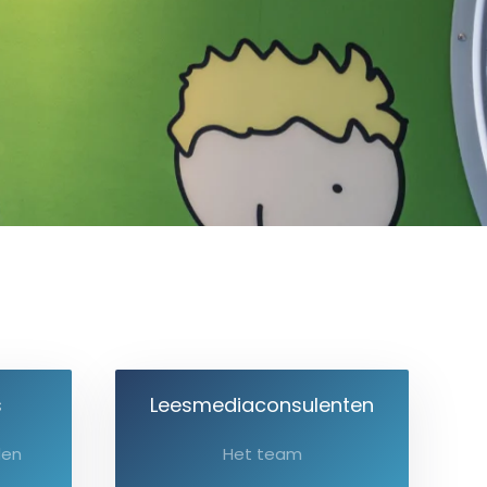
s
Leesmediaconsulenten
den
Het team