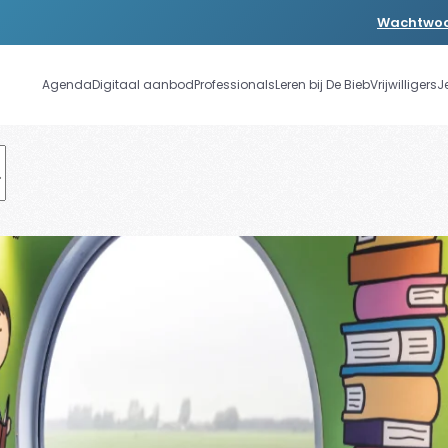
Wachtwoo
Agenda
Digitaal aanbod
Professionals
Leren bij De Bieb
Vrijwilligers
J