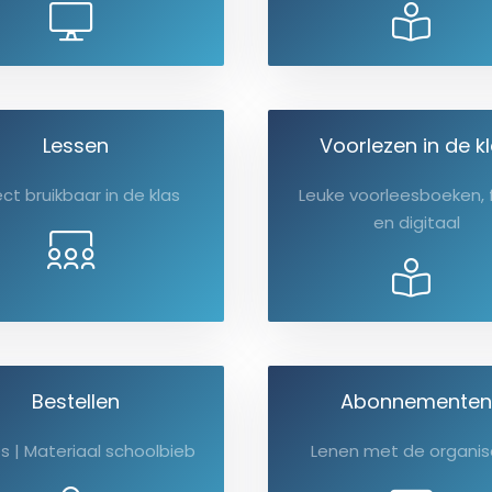
Lessen
Voorlezen in de k
ect bruikbaar in de klas
Leuke voorleesboeken, 
en digitaal
Bestellen
Abonnementen
s | Materiaal schoolbieb
Lenen met de organis